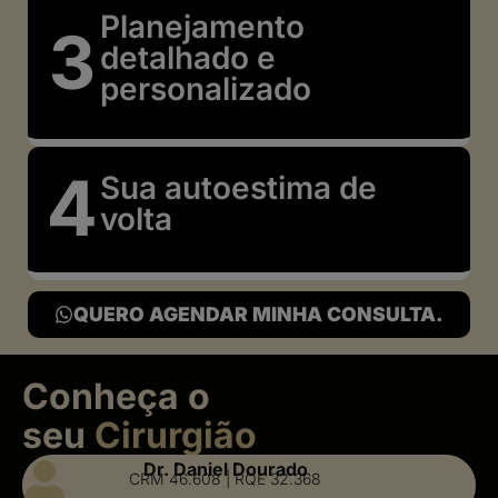
Planejamento
detalhado e
personalizado
Sua autoestima de
volta
QUERO AGENDAR MINHA CONSULTA.
Conheça o
seu
Cirurgião
Dr. Daniel Dourado
CRM 46.608 | RQE 32.368