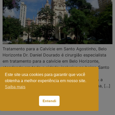
Tratamento para a Calvície em Santo Agostinho, Belo
Horizonte Dr. Daniel Dourado é cirurgião especialista
em tratamento para a calvície em Belo Horizonte,
atendendo em toda a cidade, inclusive no bairro Santo
Agostinho, um dos mais agitados da capital. O
Este site usa cookies para garantir que você
procedimento consiste no método FUE, que trata a
obtenha a melhor experiência em nosso site.
calvície separando unidades foliculares uma a uma, […]
Saiba mais
Entendi