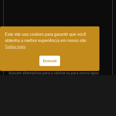
Este site usa cookies para garantir que você
obtenha a melhor experiência em nosso site.
Posso implantar o cabelo de outra pessoa?
Saiba mais
setembro 17, 2024
Entendi
Essa é uma dúvida bastante comum entre pacientes que
buscam alternativas para a calvície ou para outros tipos
de queda de cabelo. No entanto, a
Saiba Mais >